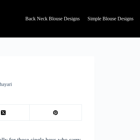
Back Neck Blouse Designs
Simple Blouse Designs
hayari
ally for those single boys who carry