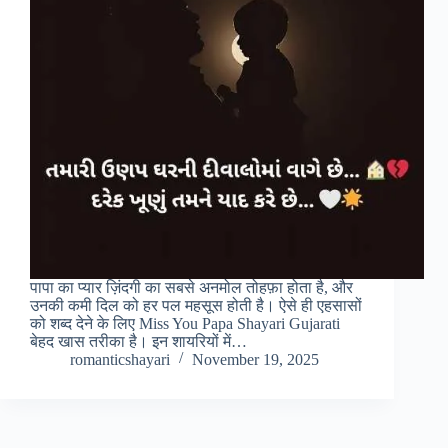
पापा का प्यार ज़िंदगी का सबसे अनमोल तोहफ़ा होता है, और
उनकी कमी दिल को हर पल महसूस होती है। ऐसे ही एहसासों
को शब्द देने के लिए Miss You Papa Shayari Gujarati
बेहद खास तरीका है। इन शायरियों में…
romanticshayari
November 19, 2025