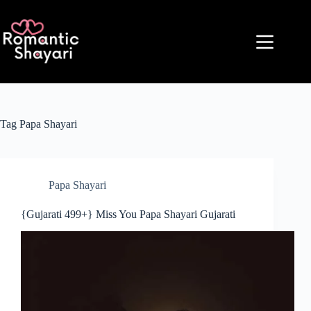
Skip
to
content
Tag
Papa Shayari
Papa Shayari
{Gujarati 499+} Miss You Papa Shayari Gujarati