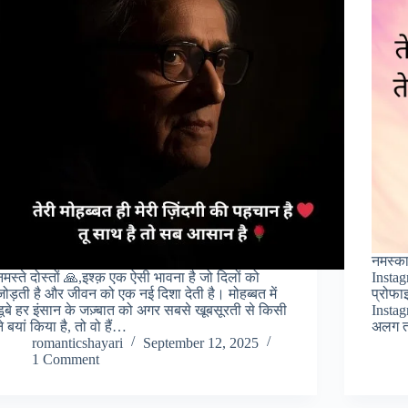
नमस्का
नमस्ते दोस्तों 🙏,इश्क़ एक ऐसी भावना है जो दिलों को
Insta
जोड़ती है और जीवन को एक नई दिशा देती है। मोहब्बत में
प्रोफ
डूबे हर इंसान के जज़्बात को अगर सबसे खूबसूरती से किसी
Instag
ने बयां किया है, तो वो हैं…
अलग त
romanticshayari
September 12, 2025
1 Comment