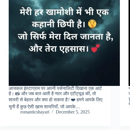
आजकल इंस्टाग्राम पर अपनी पर्सनालिटी दिखाना एक आर्ट
है। 📸 और जब बात आती है प्यार और एटीट्यूड की, तो
शायरी से बेहतर और क्या हो सकता है? ❤️ हमने आपके लिए
चुनी हैं कुछ ऐसी ख़ास शायरियाँ, जो आपके…
romanticshayari
December 5, 2025