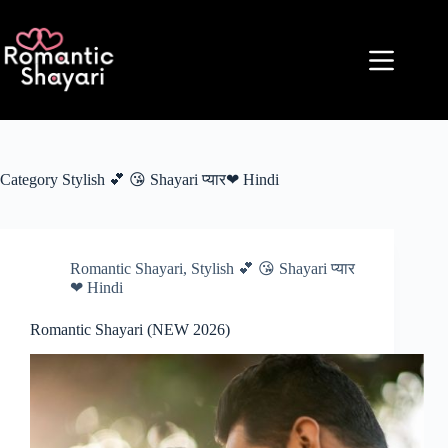
Skip
to
content
Category
Stylish 💕 😘 Shayari प्यार❤ Hindi
Romantic Shayari
,
Stylish 💕 😘 Shayari प्यार
❤ Hindi
Romantic Shayari (NEW 2026)