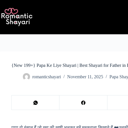
Skip
to
content
{New 199+} Papa Ke Liye Shayari | Best Shayari for Father in 
romanticshayari
November 11, 2025
Papa Shay
पापा वो इंसान हैं जो खुद की खुशी भूलकर हमें मुस्कुराना सिखाते हैं ❤️उनकी