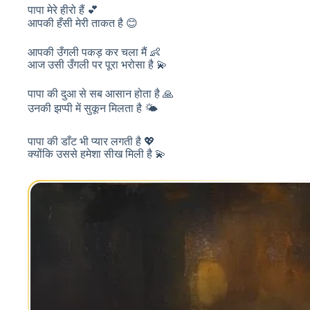
पापा मेरे हीरो हैं 💕
आपकी हँसी मेरी ताकत है 😊
आपकी उँगली पकड़ कर चला मैं 👶
आज उसी उँगली पर पूरा भरोसा है 💫
पापा की दुआ से सब आसान होता है 🙏
उनकी झप्पी में सुकून मिलता है 🌤️
पापा की डाँट भी प्यार लगती है 💖
क्योंकि उससे हमेशा सीख मिली है 💫