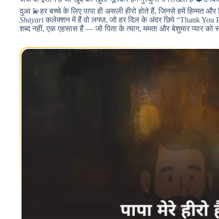
दुआ 💫हर बच्चे के लिए पापा ही असली हीरो होते हैं, जिनसे हमें हिम्मत 
Shayari
कलेक्शन में हैं वो लफ्ज़, जो हर दिल के अंदर छिपे “Thank You P
शब्द नहीं, एक एहसास हैं — जो पिता के त्याग, ममता और बेशुमार प्यार को 