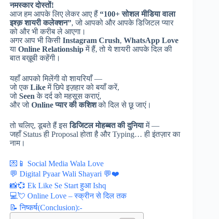
नमस्कार दोस्तों!
आज हम आपके लिए लेकर आए हैं
“100+ सोशल मीडिया वाला
इश्क़ शायरी कलेक्शन”
, जो आपको और आपके डिजिटल प्यार
को और भी करीब ले आएगा।
अगर आप भी किसी
Instagram Crush
,
WhatsApp Love
या
Online Relationship
में हैं, तो ये शायरी आपके दिल की
बात बख़ूबी कहेंगी।
यहाँ आपको मिलेंगी वो शायरियाँ —
जो एक
Like
में छिपे इज़हार को बयाँ करें,
जो
Seen
के दर्द को महसूस कराएं,
और जो
Online प्यार की कशिश
को दिल से छू जाएं।
तो चलिए, डूबते हैं इस
डिजिटल मोहब्बत की दुनिया
में —
जहाँ Status ही Proposal होता है और Typing… ही इंतज़ार का
नाम।
💌📱 Social Media Wala Love
💬 Digital Pyaar Wali Shayari 💬❤️
📸💞 Ek Like Se Start हुआ Ishq
💻💘 Online Love – स्क्रीन से दिल तक
📝 निष्कर्ष(Conclusion):-