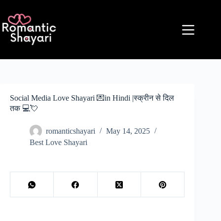
Skip
to
content
Social Media Love Shayari 💌in Hindi |स्क्रीन से दिल
तक 💻💘
romanticshayari
May 14, 2025
Best Love Shayari