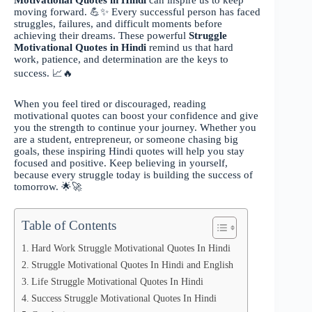
Motivational Quotes in Hindi
can inspire us to keep
moving forward. 💪✨ Every successful person has faced
struggles, failures, and difficult moments before
achieving their dreams. These powerful
Struggle
Motivational Quotes in Hindi
remind us that hard
work, patience, and determination are the keys to
success. 📈🔥
When you feel tired or discouraged, reading
motivational quotes can boost your confidence and give
you the strength to continue your journey. Whether you
are a student, entrepreneur, or someone chasing big
goals, these inspiring Hindi quotes will help you stay
focused and positive. Keep believing in yourself,
because every struggle today is building the success of
tomorrow. 🌟🚀
Table of Contents
Hard Work Struggle Motivational Quotes In Hindi
Struggle Motivational Quotes In Hindi and English
Life Struggle Motivational Quotes In Hindi
Success Struggle Motivational Quotes In Hindi