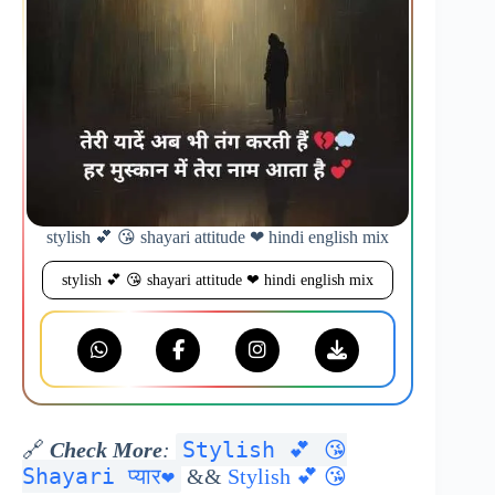
stylish 💕 😘 shayari attitude ❤ hindi english mix
stylish 💕 😘 shayari attitude ❤ hindi english mix
Stylish 💕 😘
🔗
Check More
:
Shayari प्यार❤
&&
Stylish 💕 😘