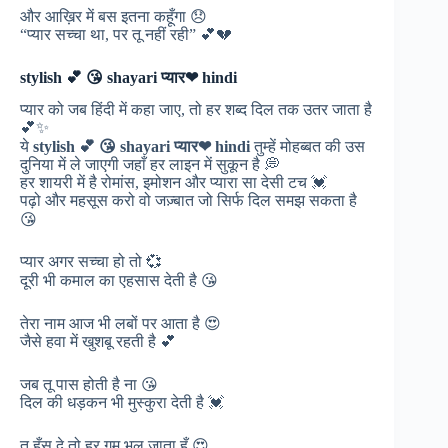
और आख़िर में बस इतना कहूँगा 😞
“प्यार सच्चा था, पर तू नहीं रही” 💕💔
stylish 💕 😘 shayari प्यार❤ hindi
प्यार को जब हिंदी में कहा जाए, तो हर शब्द दिल तक उतर जाता है
💕✨
ये
stylish 💕 😘 shayari प्यार❤ hindi
तुम्हें मोहब्बत की उस
दुनिया में ले जाएगी जहाँ हर लाइन में सुकून है 💭
हर शायरी में है रोमांस, इमोशन और प्यारा सा देसी टच 💓
पढ़ो और महसूस करो वो जज़्बात जो सिर्फ दिल समझ सकता है
😘
प्यार अगर सच्चा हो तो 💞
दूरी भी कमाल का एहसास देती है 😘
तेरा नाम आज भी लबों पर आता है 😍
जैसे हवा में खुशबू रहती है 💕
जब तू पास होती है ना 😘
दिल की धड़कन भी मुस्कुरा देती है 💓
तू हँस दे तो हर ग़म भूल जाता हूँ 😍