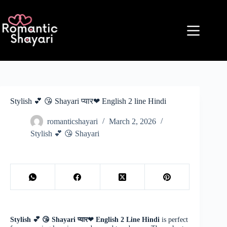
Skip
to
content
Stylish 💕 😘 Shayari प्यार❤ English 2 line Hindi
romanticshayari
March 2, 2026
Stylish 💕 😘 Shayari
Stylish 💕 😘 Shayari प्यार❤ English 2 Line Hindi
is perfect