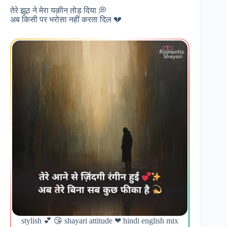
तेरे झूठ ने मेरा यक़ीन तोड़ दिया 💭
अब किसी पर भरोसा नहीं करता दिल 💔
stylish 💕 😘 shayari attitude ❤ hindi english mix