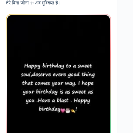
तेरे बिना जीना ✨ अब मुश्किल है।