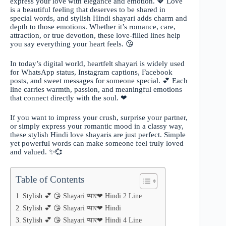
express your love with elegance and emotion. 💖 Love
is a beautiful feeling that deserves to be shared in
special words, and stylish Hindi shayari adds charm and
depth to those emotions. Whether it’s romance, care,
attraction, or true devotion, these love-filled lines help
you say everything your heart feels. 😘
In today’s digital world, heartfelt shayari is widely used
for WhatsApp status, Instagram captions, Facebook
posts, and sweet messages for someone special. 💕 Each
line carries warmth, passion, and meaningful emotions
that connect directly with the soul. ❤
If you want to impress your crush, surprise your partner,
or simply express your romantic mood in a classy way,
these stylish Hindi love shayaris are just perfect. Simple
yet powerful words can make someone feel truly loved
and valued. ✨💞
Table of Contents
Stylish 💕 😘 Shayari प्यार❤ Hindi 2 Line
Stylish 💕 😘 Shayari प्यार❤ Hindi
Stylish 💕 😘 Shayari प्यार❤ Hindi 4 Line