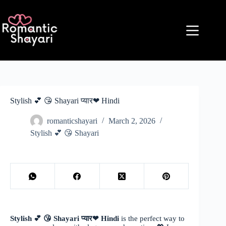
Skip
to
content
Stylish 💕 😘 Shayari प्यार❤ Hindi
romanticshayari
March 2, 2026
Stylish 💕 😘 Shayari
Stylish 💕 😘 Shayari प्यार❤ Hindi
is the perfect way to