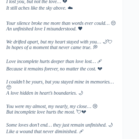
I lost you, but not the love…
💔
It still aches like the sky above.
☁️
Your silence broke me more than words ever could…
😔
An unfinished love I misunderstood.
🖤
We drifted apart, but my heart stayed with you…
🌙💘
In hopes of a moment that never came true.
💭
Love incomplete hurts deeper than love lost…
🩹
Because it remains forever, no matter the cost.
💔
I couldn’t be yours, but you stayed mine in memories…
🥺
A love hidden in heart’s boundaries.
🌙
You were my almost, my nearly, my close…
😢
But incomplete love hurts the most.
💘💔
Some loves don’t end… they just remain unfinished.
🌙
Like a wound that never diminished.
🩹