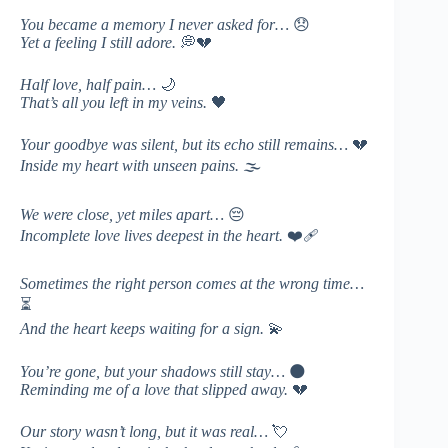
You became a memory I never asked for…
😞
Yet a feeling I still adore.
💭💔
Half love, half pain…
🌙
That’s all you left in my veins.
🖤
Your goodbye was silent, but its echo still remains…
💔
Inside my heart with unseen pains.
🌫️
We were close, yet miles apart…
😔
Incomplete love lives deepest in the heart.
❤️‍🩹
Sometimes the right person comes at the wrong time…
⏳
And the heart keeps waiting for a sign.
💫
You’re gone, but your shadows still stay…
🌑
Reminding me of a love that slipped away.
💔
Our story wasn’t long, but it was real…
💘