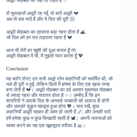
अधूरी मोहब्बत की यही तो राहत है ✨
वो मुलाक़ातें अधूरी रह गईं, वो बातें अधूरी 💔
अब तो बस यादें हैं और ये दिल की दूरी 😔
अधूरी मोहब्बत का एहसास बड़ा गहरा होता है 🌊
जो दिल को हर पल तड़पाता रहता है 💔
आज भी तेरी हर खुशी की दुआ करता हूँ 🤲
अधूरी मोहब्बत में भी, मैं तुझसे प्यार करता हूँ 💖
Conclusion
यह ब्लॉग पोस्ट उन सभी अधूरे प्रेम कहानियों को समर्पित थी, जो
भले ही पूरी न हुईं, लेकिन दिलों में हमेशा के लिए एक ख़ास जगह
बना लेती हैं 💔। अधूरी मोहब्बत का दर्द अक्सर मुकम्मल मोहब्बत
से ज़्यादा गहरा और यादगार होता है ✨। उम्मीद है कि इन
शायरियों ने आपके दिल के अनकहे जज़्बातों को आवाज़ दी होगी
और आपको सुकून महसूस हुआ होगा 💖। याद रखें, कुछ
कहानियाँ अधूरी रहकर ही अमर हो जाती हैं 🌌, और उनकी यादें
हमें हमेशा कुछ न कुछ सिखाती रहती हैं 🕊️। अपनी भावनाओं को
व्यक्त करने का यह एक खूबसूरत तरीका है 🙏।