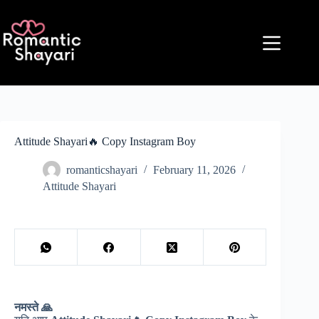
Skip
to
content
Attitude Shayari🔥 Copy Instagram Boy
romanticshayari
February 11, 2026
Attitude Shayari
नमस्ते 🙏