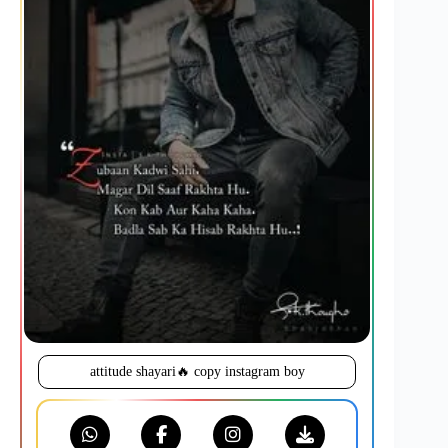
attitude shayari🔥 copy instagram boy