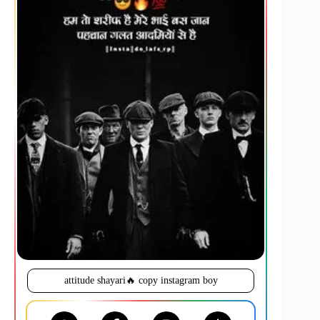
attitude shayari🔥 copy instagram boy