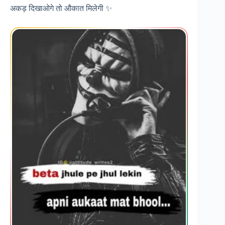
अकड़ दिखाओगे तो औकात मिलेगी ✨