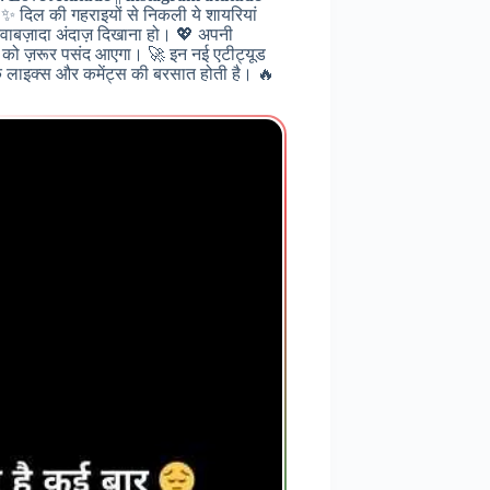
 ✨ दिल की गहराइयों से निकली ये शायरियां
ा नवाबज़ादा अंदाज़ दिखाना हो। 💖 अपनी
्स को ज़रूर पसंद आएगा। 🚀 इन नई एटीट्यूड
े लाइक्स और कमेंट्स की बरसात होती है। 🔥