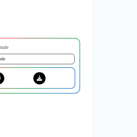
titude
tude