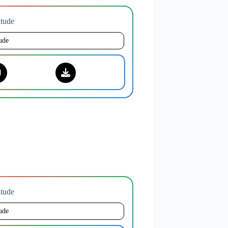
titude
tude
titude
tude