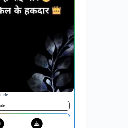
titude
tude