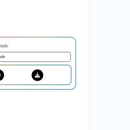
titude
tude