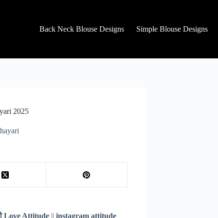
Back Neck Blouse Designs
Simple Blouse Designs
ayari 2025
Shayari
ायरी Love Attitude
||
instagram attitude