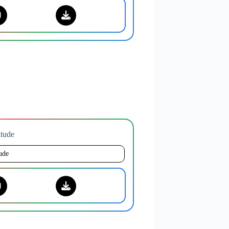
titude
tude