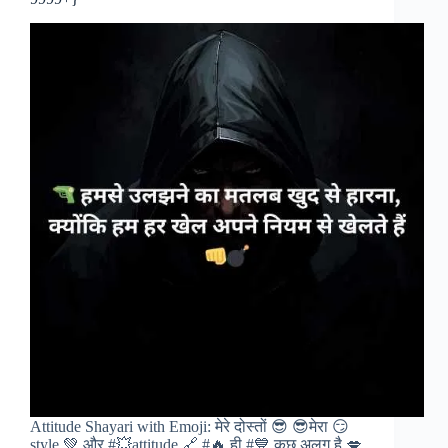
Attitude Shayari with Emoji: मेरे दोस्तों 😎 😎मेरा 😏
style 💚 और #💥attitude 🔗 #🔥 ही #💙 कुछ अलग है 💋