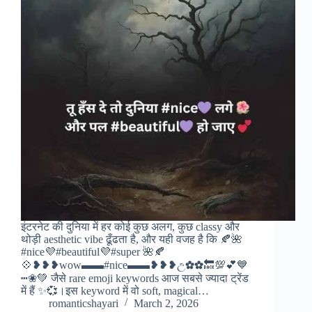
इंटरनेट की दुनिया में हर कोई कुछ अलग, कुछ classy और
थोड़ी aesthetic vibe ढूँढता है, और यही वजह है कि 🍂🌺
#nice💜#beautiful💜#super 🌺🍂
💠❥❥❥wow▬▬#nice▬▬❥❥❥උ✿✿🔙💯💕💙
┅❀💚 जैसे rare emoji keywords आज सबसे ज्यादा ट्रेंड
में हैं ✨💞।इस keyword में वो soft, magical…
romanticshayari
March 2, 2026