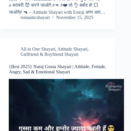
✊ बराबरी 😈 करने जाओगे #👊 #❤️ तो 👌 बर्बाद हो 💥
जाओगे# 🔫 – Attitude Shayari with Emoji अगर आप…
romanticshayari
November 15, 2025
All in One Shayari
,
Attitude Shayari
,
Girlfriend & Boyfriend Shayari
{Best 2025} Naraj Gussa Shayari | Attitude, Female,
Angry, Sad & Emotional Shayari