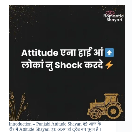
Introduction – Punjabi Attitude Shayari 😎 आज के
दौर में Attitude Shayari एक अलग ही ट्रेंड बन चुका है।