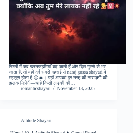
रिश्तों में जब गलतफ़हमियाँ बढ़ जाती हैं और दिल ग़ुस्से से भर
जाता है, तो वही दर्द सबसे गहराई से naraj gussa shayari में
महसूस होता है 😔🔥। यहाँ आपको हर तरह की नाराज़गी की
झलक मिलेगी—चाहे किसी लड़की की…
romanticshayari
November 13, 2025
Attitude Shayari
{New 149+} Attitude Shayari🔥 Copy | Royal,