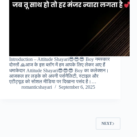
Introduction – Attitude Shayari😎😎😎 Boy नमस्कार
दोस्तों 🙏आज के इस ब्लॉग में हम आपके लिए लेकर आए हैं
धमाकेदार Attitude Shayari😎😎😎 Boy का कलेक्शन।
आजकल हर लड़के को अपनी पर्सनैलिटी, स्टाइल और
एटीट्यूड को सोशल मीडिया पर दिखाना पसंद है।…
romanticshayari
September 6, 2025
NEXT