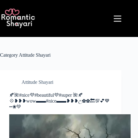
Skip
to
content
Category
Attitude Shayari
Attitude Shayari
🍂🌺#nice💜#beautiful💜#super 🌺🍂
💠❥❥❥wow▬▬#nice▬▬❥❥❥උ✿✿🔙💯💕💙
┅❀💚