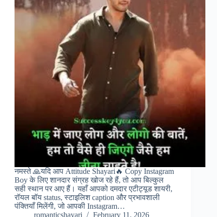
नमस्ते 🙏यदि आप Attitude Shayari🔥 Copy Instagram
Boy के लिए शानदार संग्रह खोज रहे हैं, तो आप बिल्कुल
सही स्थान पर आए हैं। यहाँ आपको दमदार एटीट्यूड शायरी,
रॉयल बॉय status, स्टाइलिश caption और प्रभावशाली
पंक्तियाँ मिलेंगी, जो आपकी Instagram…
romanticshayari
February 11, 2026