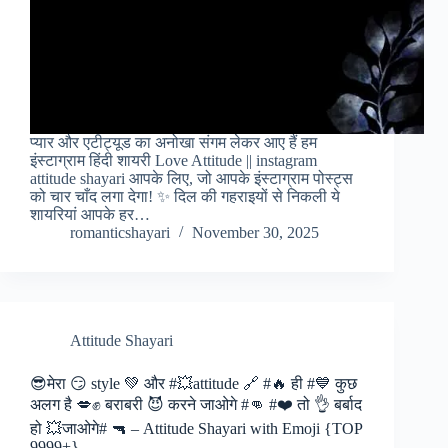
प्यार और एटीट्यूड का अनोखा संगम लेकर आए हैं हम
इंस्टाग्राम हिंदी शायरी Love Attitude || instagram
attitude shayari आपके लिए, जो आपके इंस्टाग्राम पोस्ट्स
को चार चाँद लगा देगा! ✨ दिल की गहराइयों से निकली ये
शायरियां आपके हर…
romanticshayari
November 30, 2025
Attitude Shayari
😎मेरा 😏 style 💚 और #💥attitude 🔗 #🔥 ही #💙 कुछ
अलग है 💋✊ बराबरी 😈 करने जाओगे #👊 #❤️ तो 👌 बर्बाद
हो 💥जाओगे# 🔫 – Attitude Shayari with Emoji {TOP
9999+}