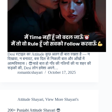
Desi स्टाइल का Attitude कुछ अलग ही बात रखता है — न
दिखावा, न बनावट, बस दिल से निकली बात और आँखों में
आत्मविश्वास। 😎चाहे बात हो गाँव की गलियों की या शहर की
सड़कों की, Desi लोग हमेशा अपने…
romanticshayari
October 17, 2025
Attitude Shayari
,
View More Shayari's
200+ Punjabi Attitude Shayari 😎