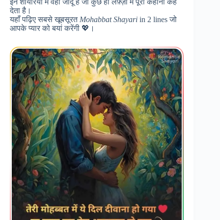
इन शायरियों में वही जादू है जो कुछ ही लफ़्ज़ों में पूरी कहानी कह
देता है।
यहाँ पढ़िए सबसे खूबसूरत
Mohabbat Shayari
in 2 lines जो
आपके प्यार को बयां करेंगी 💖।