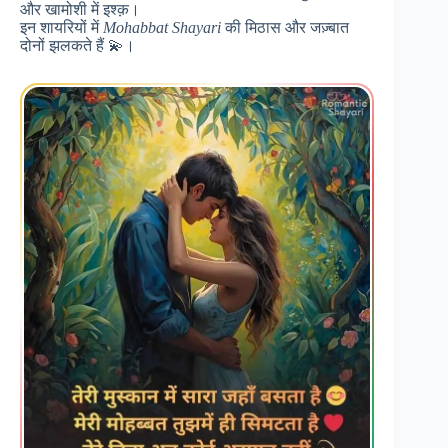
और खामोशी में इश्क़।
इन शायरियों में
Mohabbat Shayari
की मिठास और जज़्बात
दोनों झलकते हैं 💫।