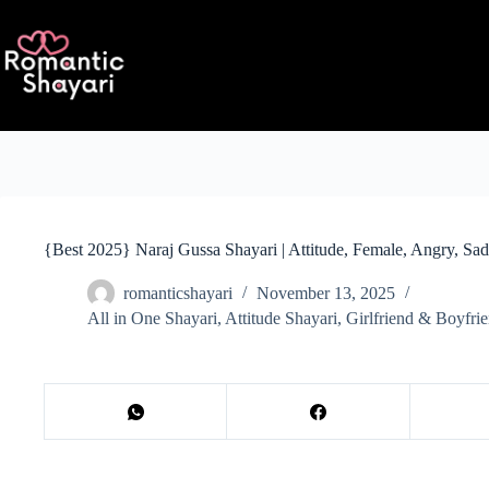
Skip
to
content
{Best 2025} Naraj Gussa Shayari | Attitude, Female, Angry, Sa
romanticshayari
November 13, 2025
All in One Shayari
,
Attitude Shayari
,
Girlfriend & Boyfri