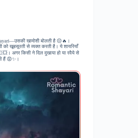
a Shayari—उसकी खामोशी बोलती है 😔🔥।
 को खूबसूरती से व्यक्त करती है। ये शायरियाँ
‍♀️💥। अगर किसी ने दिल दुखाया हो या रवैये से
ती हैं 😡✨।