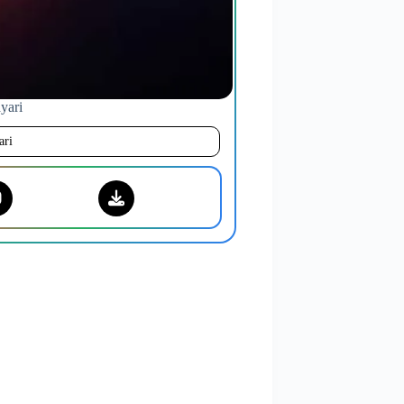
yari
ari