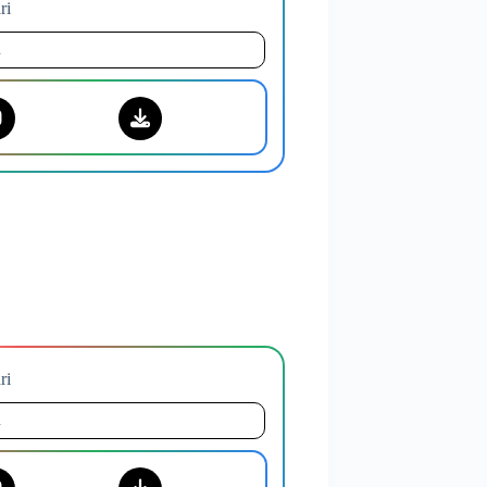
ri
i
ri
i