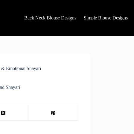
Back Neck Blouse Designs
Simple Blouse Designs
d & Emotional Shayari
end Shayari