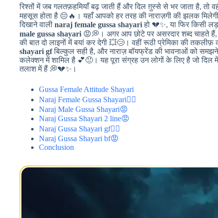
रिश्तों में जब गलतफ़हमियाँ बढ़ जाती हैं और दिल ग़ुस्से से भर जाता है, तो 
महसूस होता है 😔🔥। यहाँ आपको हर तरह की नाराज़गी की झलक मिलेगी
दिखाने वाली
naraj female gussa shayari
हो 💔✨, या फिर किसी लड़
male gussa shayari
😡💭। अगर आप छोटे पर असरदार शब्द चाहते हैं,
की बात दो लाइनों में बयां कर देगी 💥😢। वहीं रूठी प्रेमिका की तकलीफ
shayari gf
बिल्कुल सही है, और नाराज़ बॉयफ्रेंड की भावनाओं को समझन
कलेक्शन में शामिल है 💕😠। यह पूरा संग्रह उन लोगों के लिए है जो दिल में द
तलाश में हैं 💭💔✨।
Gussa Female Attitude Shayari
Naraj Female Gussa Shayari❤️‍🔥
Naraj Male Gussa Shayari😡
Naraj Gussa Shayari 2 line😡
Naraj Gussa Shayari gf❤️‍🔥
Naraj Gussa Shayari bf😡
Conclusion