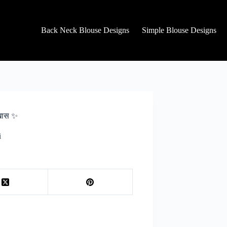
Back Neck Blouse Designs
Simple Blouse Designs
ख़ास ✨
i